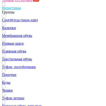
Товары со скидкой
Неростовка
Группы
Сноубутсы (snow-rain)
Валенки
Мембранная обувь
Первые шаги
Пляжная обувь
Текстильная обувь
Туфли, полуботинки
Пинетки
Кеды
Чешки
Туфли летние
Пляжная обувь литьевая